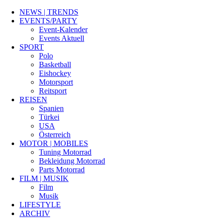
NEWS | TRENDS
EVENTS/PARTY
Event-Kalender
Events Aktuell
SPORT
Polo
Basketball
Eishockey
Motorsport
Reitsport
REISEN
Spanien
Türkei
USA
Österreich
MOTOR | MOBILES
Tuning Motorrad
Bekleidung Motorrad
Parts Motorrad
FILM | MUSIK
Film
Musik
LIFESTYLE
ARCHIV