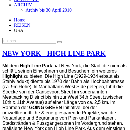
ARCHIV
Archiv bis 30.April 2010
Home
REISEN
USA
NEW YORK - HIGH LINE PARK
Mit dem
High Line Park
hat New York, die Stadt die niemals
schläft, seinen Einwohnern und Besuchern ein weiteres
Highlight
zu bieten. Die High Line (1929-1934 erbaut als
Stahlviadukt) diente bis 1970 der Bahn als Hochbahntrasse
(ca. 9m Höhe). In Manhattan's West Side gelegen, führt die
Strecke von der Gansevoort Street im sogenannten
Meatpacking District bis hin zur West 34th Street (zwischen
10th & 11th Avenue) auf einer Länge von ca. 2,5 km. Im
Rahmen der
GOING GREEN
Initiative, bei der
umweltfreundliche & energiesparende Projekte, wie die
Neuanlage und Begrünung von Pier- und Parkanlagen,
Stadtstränden & Fussgängerzonen im Vordergrund stehen,
realisierte New York den High Line Park.
Aus dem einstigen