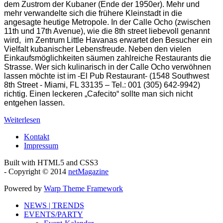
dem Zustrom der Kubaner (Ende der 1950er). Mehr und
mehr verwandelte sich die frühere Kleinstadt in die
angesagte heutige Metropole. In der Calle Ocho (zwischen
11th und 17th Avenue), wie die 8th street liebevoll genannt
wird, im Zentrum Little Havanas erwartet den Besucher ein
Vielfalt kubanischer Lebensfreude. Neben den vielen
Einkaufsmöglichkeiten säumen zahlreiche Restaurants die
Strasse. Wer sich kulinarisch in der Calle Ocho verwöhnen
lassen möchte ist im -El Pub Restaurant- (1548 Southwest
8th Street - Miami, FL 33135 – Tel.: 001 (305) 642-9942)
richtig. Einen leckeren „Cafecito“ sollte man sich nicht
entgehen lassen.
Weiterlesen
Kontakt
Impressum
Built with HTML5 and CSS3
- Copyright © 2014
netMagazine
Powered by
Warp Theme Framework
NEWS | TRENDS
EVENTS/PARTY