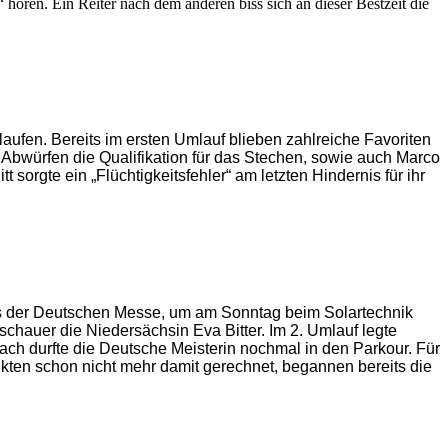
“ hören.
Ein Reiter nach dem anderen biss sich an dieser Bestzeit die
ufen. Bereits im ersten Umlauf blieben zahlreiche Favoriten
i Abwürfen die Qualifikation für das Stechen, sowie auch Marco
orgte ein „Flüchtigkeitsfehler“ am letzten Hindernis für ihr
eis der Deutschen Messe, um am Sonntag beim Solartechnik
uschauer die Niedersächsin Eva Bitter. Im 2. Umlauf legte
nach durfte die Deutsche Meisterin nochmal in den Parkour. Für
kten schon nicht mehr damit gerechnet, begannen bereits die