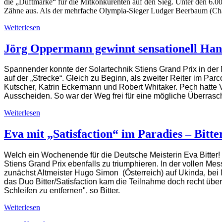
die „Duftmarke“ für die Mitkonkurenten auf den Sieg. Unter den 6.0
Zähne aus. Als der mehrfache Olympia-Sieger Ludger Beerbaum (Chama
Weiterlesen
Jörg Oppermann gewinnt sensationell 
Spannender konnte der Solartechnik Stiens Grand Prix in der 
auf der „Strecke“. Gleich zu Beginn, als zweiter Reiter im Pa
Kutscher, Katrin Eckermann und Robert Whitaker. Pech hatte Vo
Ausscheiden. So war der Weg frei für eine mögliche Überrasc
Weiterlesen
Eva mit „Satisfaction“ im Paradies – Bi
Welch ein Wochenende für die Deutsche Meisterin Eva Bitter!
Stiens Grand Prix ebenfalls zu triumphieren. In der vollen Mes
zunächst Altmeister Hugo Simon (Österreich) auf Ukinda, bei N
das Duo Bitter/Satisfaction kam die Teilnahme doch recht üb
Schleifen zu entfernen", so Bitter.
Weiterlesen