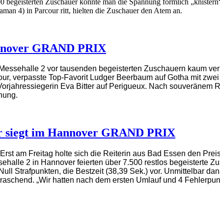
00 begeisterten Zuschauer konnte man die Spannung förmlich „knistern
n 4) in Parcour ritt, hielten die Zuschauer den Atem an.
Hannover GRAND PRIX
Messehalle 2 vor tausenden begeisterten Zuschauern kaum verla
rcour, verpasste Top-Favorit Ludger Beerbaum auf Gotha mit zwe
rjahressiegerin Eva Bitter auf Perigueux. Nach souveränem Ritt s
hung.
tter siegt im Hannover GRAND PRIX
 Erst am Freitag holte sich die Reiterin aus Bad Essen den Pr
sehalle 2 in Hannover feierten über 7.500 restlos begeisterte Z
ull Strafpunkten, die Bestzeit (38,39 Sek.) vor. Unmittelbar da
erraschend.
„Wir hatten nach dem ersten Umlauf und 4 Fehlerpun