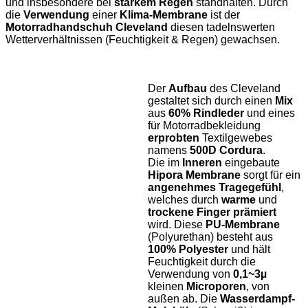
und insbesondere bei
starkem Regen
standhalten.
Durch
die
Verwendung
einer
Klima-Membrane
ist der
Motorradhandschuh Cleveland
diesen tadelnswerten
Wetterverhältnissen (Feuchtigkeit & Regen) gewachsen.
Der
Aufbau
des Cleveland
gestaltet sich durch einen
Mix
aus
60% Rindleder
und eines
für Motorradbekleidung
erprobten
Textilgewebes
namens
500D Cordura
.
Die im
Inneren
eingebaute
Hipora Membrane
sorgt für ein
angenehmes Tragegefühl
,
welches durch
warme
und
trockene Finger prämiert
wird. Diese
PU-Membrane
(Polyurethan) besteht aus
100% Polyester
und hält
Feuchtigkeit durch die
Verwendung von
0,1~3µ
kleinen
Microporen
, von
außen ab. Die
Wasserdampf-