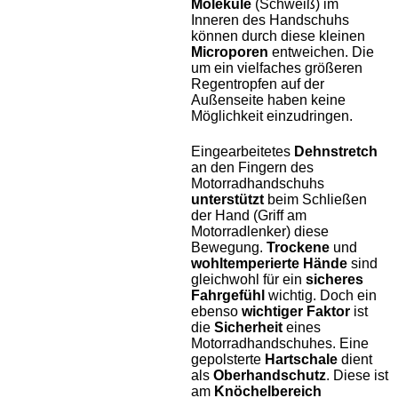
Moleküle
(Schweiß) im
Inneren des Handschuhs
können durch diese kleinen
Microporen
entweichen. Die
um ein vielfaches größeren
Regentropfen auf der
Außenseite haben keine
Möglichkeit einzudringen.
Eingearbeitetes
Dehnstretch
an den Fingern des
Motorradhandschuhs
unterstützt
beim Schließen
der Hand (Griff am
Motorradlenker) diese
Bewegung.
Trockene
und
wohltemperierte Hände
sind
gleichwohl für ein
sicheres
Fahrgefühl
wichtig.
Doch ein
ebenso
wichtiger Faktor
ist
die
Sicherheit
eines
Motorradhandschuhes. Eine
gepolsterte
Hartschale
dient
als
Oberhandschutz
. Diese ist
am
Knöchelbereich