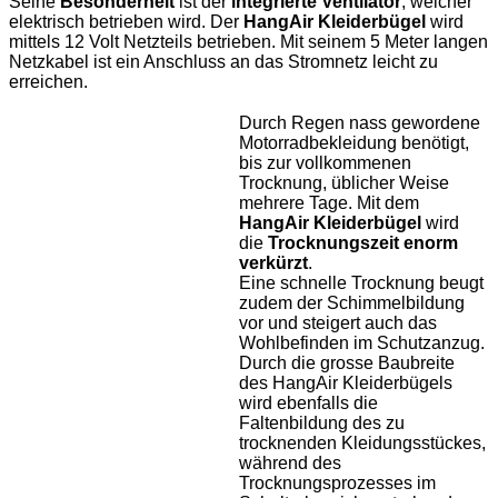
Seine
Besonderheit
ist der
integrierte Ventilator
, welcher
elektrisch betrieben wird. Der
HangAir Kleiderbügel
wird
mittels 12 Volt Netzteils betrieben. Mit seinem 5 Meter langen
Netzkabel ist ein Anschluss an das Stromnetz leicht zu
erreichen.
Durch Regen nass gewordene
Motorradbekleidung benötigt,
bis zur vollkommenen
Trocknung, üblicher Weise
mehrere Tage. Mit dem
HangAir Kleiderbügel
wird
die
Trocknungszeit enorm
verkürzt
.
Eine schnelle Trocknung beugt
zudem der Schimmelbildung
vor und steigert auch das
Wohlbefinden im Schutzanzug.
Durch die grosse Baubreite
des HangAir Kleiderbügels
wird ebenfalls die
Faltenbildung des zu
trocknenden Kleidungsstückes,
während des
Trocknungsprozesses im