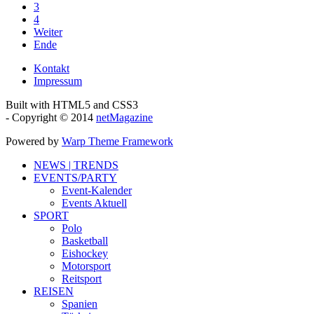
3
4
Weiter
Ende
Kontakt
Impressum
Built with HTML5 and CSS3
- Copyright © 2014
netMagazine
Powered by
Warp Theme Framework
NEWS | TRENDS
EVENTS/PARTY
Event-Kalender
Events Aktuell
SPORT
Polo
Basketball
Eishockey
Motorsport
Reitsport
REISEN
Spanien