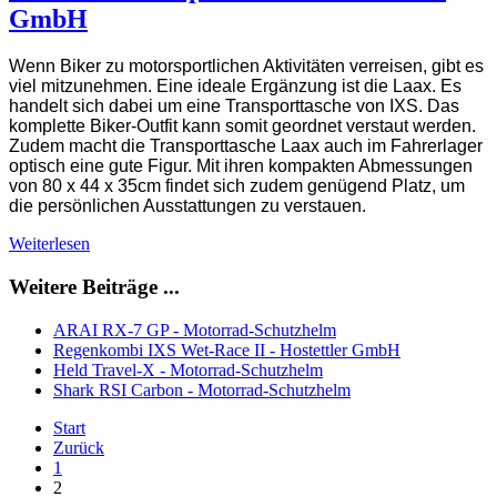
GmbH
Wenn Biker zu motorsportlichen Aktivitäten verreisen, gibt es
viel mitzunehmen. Eine ideale Ergänzung ist die Laax. Es
handelt sich dabei um eine Transporttasche von IXS. Das
komplette Biker-Outfit kann somit geordnet verstaut werden.
Zudem macht die Transporttasche Laax auch im Fahrerlager
optisch eine gute Figur. Mit ihren kompakten Abmessungen
von 80 x 44 x 35cm findet sich zudem genügend Platz, um
die persönlichen Ausstattungen zu verstauen.
Weiterlesen
Weitere Beiträge ...
ARAI RX-7 GP - Motorrad-Schutzhelm
Regenkombi IXS Wet-Race II - Hostettler GmbH
Held Travel-X - Motorrad-Schutzhelm
Shark RSI Carbon - Motorrad-Schutzhelm
Start
Zurück
1
2