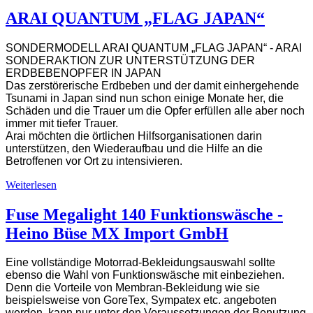
ARAI QUANTUM „FLAG JAPAN“
SONDERMODELL ARAI QUANTUM „FLAG JAPAN“ -
ARAI
SONDERAKTION ZUR UNTERSTÜTZUNG DER
ERDBEBENOPFER IN JAPAN
Das zerstörerische Erdbeben und der damit einhergehende
Tsunami in Japan sind nun schon einige Monate her, die
Schäden und die Trauer um die Opfer erfüllen alle aber noch
immer mit tiefer Trauer.
Arai möchten die örtlichen Hilfsorganisationen darin
unterstützen, den Wiederaufbau und die Hilfe an die
Betroffenen vor Ort zu intensivieren.
Weiterlesen
Fuse Megalight 140 Funktionswäsche -
Heino Büse MX Import GmbH
Eine vollständige Motorrad-Bekleidungsauswahl sollte
ebenso die Wahl von Funktionswäsche mit einbeziehen.
Denn die Vorteile von Membran-Bekleidung wie sie
beispielsweise von GoreTex, Sympatex etc. angeboten
werden, kann nur unter den Voraussetzungen der Benutzung